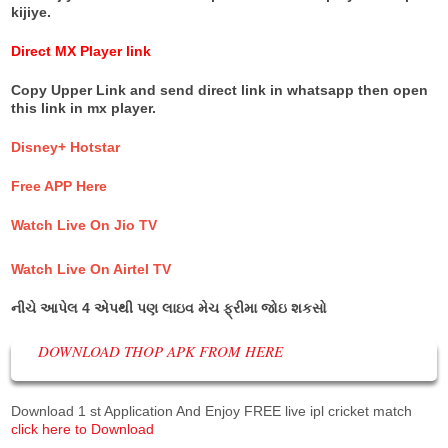
kijiye.
Direct MX Player link
Copy Upper Link and send direct link in whatsapp then open
this link in mx player.
Disney+ Hotstar
Free APP Here
Watch Live On Jio TV
Watch Live On Airtel TV
નીચે આપેલ 4 એપથી પણ લાઇવ મેચ ફ્રીમા જોઇ શકસો
DOWNLOAD THOP APK FROM HERE
Download 1 st Application And Enjoy FREE live ipl cricket match
click here to Download