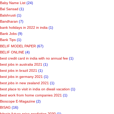
Baby Name List
(24)
Bal Sansad
(1)
Balshrusti
(1)
Bandharan
(7)
bank holidays in 2022 in india
(1)
Bank Jobs
(9)
Bank Tips
(1)
BELIF MODEL PAPER
(67)
BELIF ONLINE
(4)
best credit card in india with no annual fee
(1)
best jobs in australia 2021
(1)
best jobs in brazil 2021
(1)
best jobs in germany 2021
(1)
best jobs in new zealand 2021
(1)
best place to visit in india on diwali vacation
(1)
best work from home companies 2021
(1)
Bioscope E-Magazine
(2)
BISAG
(16)
bitcoin future price prediction 2030
(1)