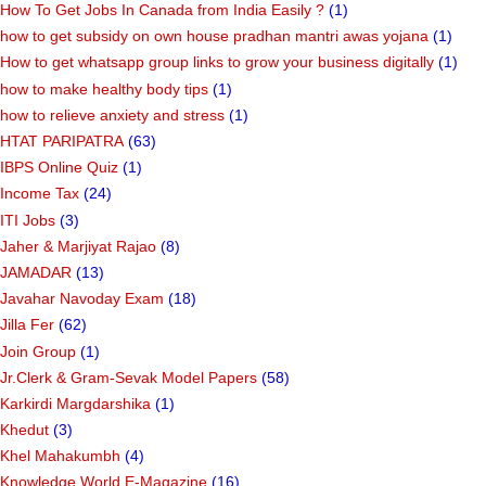
How To Get Jobs In Canada from India Easily ?
(1)
how to get subsidy on own house pradhan mantri awas yojana
(1)
How to get whatsapp group links to grow your business digitally
(1)
how to make healthy body tips
(1)
how to relieve anxiety and stress
(1)
HTAT PARIPATRA
(63)
IBPS Online Quiz
(1)
Income Tax
(24)
ITI Jobs
(3)
Jaher & Marjiyat Rajao
(8)
JAMADAR
(13)
Javahar Navoday Exam
(18)
Jilla Fer
(62)
Join Group
(1)
Jr.Clerk & Gram-Sevak Model Papers
(58)
Karkirdi Margdarshika
(1)
Khedut
(3)
Khel Mahakumbh
(4)
Knowledge World E-Magazine
(16)