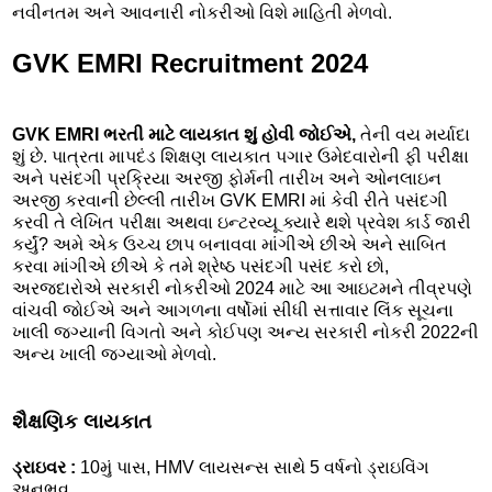
નવીનતમ અને આવનારી નોકરીઓ વિશે માહિતી મેળવો.
GVK EMRI Recruitment 2024
GVK EMRI ભરતી માટે લાયકાત શું હોવી જોઈએ,
તેની વય મર્યાદા
શું છે. પાત્રતા માપદંડ શિક્ષણ લાયકાત પગાર ઉમેદવારોની ફી પરીક્ષા
અને પસંદગી પ્રક્રિયા અરજી ફોર્મની તારીખ અને ઓનલાઇન
અરજી કરવાની છેલ્લી તારીખ GVK EMRI માં કેવી રીતે પસંદગી
કરવી તે લેખિત પરીક્ષા અથવા ઇન્ટરવ્યૂ ક્યારે થશે પ્રવેશ કાર્ડ જારી
કર્યું? અમે એક ઉચ્ચ છાપ બનાવવા માંગીએ છીએ અને સાબિત
કરવા માંગીએ છીએ કે તમે શ્રેષ્ઠ પસંદગી પસંદ કરો છો,
અરજદારોએ સરકારી નોકરીઓ 2024 માટે આ આઇટમને તીવ્રપણે
વાંચવી જોઈએ અને આગળના વર્ષોમાં સીધી સત્તાવાર લિંક સૂચના
ખાલી જગ્યાની વિગતો અને કોઈપણ અન્ય સરકારી નોકરી 2022ની
અન્ય ખાલી જગ્યાઓ મેળવો.
શૈક્ષણિક લાયકાત
ડ્રાઇવર :
10મું પાસ, HMV લાયસન્સ સાથે 5 વર્ષનો ડ્રાઇવિંગ
અનુભવ