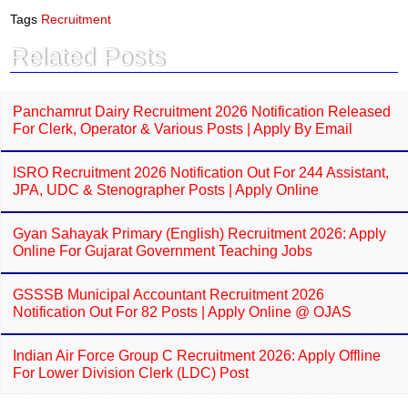
e
t
Tags
Recruitment
b
s
o
A
Related Posts
o
p
k
p
Panchamrut Dairy Recruitment 2026 Notification Released
For Clerk, Operator & Various Posts | Apply By Email
ISRO Recruitment 2026 Notification Out For 244 Assistant,
JPA, UDC & Stenographer Posts | Apply Online
Gyan Sahayak Primary (English) Recruitment 2026: Apply
Online For Gujarat Government Teaching Jobs
GSSSB Municipal Accountant Recruitment 2026
Notification Out For 82 Posts | Apply Online @ OJAS
Indian Air Force Group C Recruitment 2026: Apply Offline
For Lower Division Clerk (LDC) Post