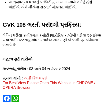
અરજીપત્રક ધરાવતું પરબિડીયું સાચા સરનામે લખેલું હોવું
જોઈએ અને નીચેના સરનામે મોકલવું જોઈએ.
GVK 108 ભરતી પસંદગી પ્રક્રિયા
લેખિત પરીક્ષા કાર્યક્ષમતા કસોટી [શારીરિક] તબીબી પરીક્ષા દસ્તાવેજ
ચકાસણી ઇન્ટરવ્યુ નોંધ દસ્તાવેજ ચકાસણી પોસ્ટની પ્રાથમિકતા
બનાવે છે.
મહત્વપૂર્ણ તારીખો
ઇન્ટરવ્યૂ તારીખ :
03 અને 04 સપ્ટેમ્બર 2024
સૂચના વાંચો :
અહીં ક્લિક કરો
For Best View Please Open This Website In CHROME /
OPERA Browser
F
W
a
h
c
a