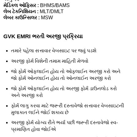
મેડિકલ ઓફિસર :
BHMS/BAMS
લેબ ટેકનિશિયન :
MLT/DMLT
લેબર કાઉન્સિલર :
MSW
GVK EMRI ભરતી અરજી પ્રક્રિયા
તમારે પહેલા સત્તાવાર વેબસાઇટ પર જવું પડશે
અરજી ફોર્મ વિશેની તમામ માહિતી મેળવો
જો ફોર્મ ઓફલાઈન હોય તો ઓફલાઈન અરજી કરો અને
જો ફોર્મ ઓનલાઈન હોય તો ઓનલાઈન અરજી કરો
જો ફોર્મ ઓફલાઈન હોય તો અરજી ફોર્મ ડાઉનલોડ કરો
અને અરજી કરો
ફોર્મ લાગુ કરવા માટે જરૂરી દસ્તાવેજો સત્તાવાર વેબસાઇટની
મુલાકાત લઈને જોઈ શકાય છે
અરજી ફોર્મ યોગ્ય રીતે ભર્યા પછી જરૂરી દસ્તાવેજો સ્વ-
પ્રમાણિત હોવા જોઈએ