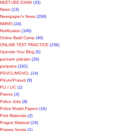
NEET/JEE EXAM
(33)
News
(13)
Newspaper's News
(258)
NMMS
(24)
Notification
(145)
Online Badli Camp
(40)
ONLINE TEST PRACTICE
(236)
Operate Your Blog
(5)
parinam patrako
(26)
paripatra
(162)
PGVCL/MGVCL
(14)
Pitrutv/Prasuti
(9)
PLI / LIC
(1)
Poems
(3)
Police Jobs
(8)
Police Model Papers
(16)
Post Materials
(2)
Pragna Material
(24)
Pragna Songs
(1)