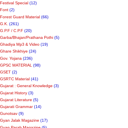
Festival Special
(12)
Font
(2)
Forest Guard Material
(66)
G.K.
(261)
G.P.F / C.P.F
(20)
Garba/Bhajan/Prathana Pothi
(5)
Ghadiya Mp3 & Video
(19)
Ghare Shikhiye
(24)
Gov. Yojana
(236)
GPSC MATERIAL
(98)
GSET
(2)
GSRTC Material
(41)
Gujarat : General Knowledge
(3)
Gujarat History
(3)
Gujarat Literature
(5)
Gujarati Grammar
(14)
Gunotsav
(9)
Gyan Jalak Magazine
(17)
Gyan Parab Magazine
(5)