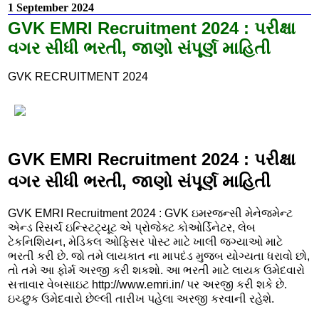
1 September 2024
GVK EMRI Recruitment 2024 : પરીક્ષા
વગર સીધી ભરતી, જાણો સંપૂર્ણ માહિતી
GVK RECRUITMENT 2024
GVK EMRI Recruitment 2024 : પરીક્ષા
વગર સીધી ભરતી, જાણો સંપૂર્ણ માહિતી
GVK EMRI Recruitment 2024 : GVK ઇમરજન્સી મેનેજમેન્ટ
એન્ડ રિસર્ચ ઇન્સ્ટિટ્યૂટ એ પ્રોજેક્ટ કોઓર્ડિનેટર, લેબ
ટેકનિશિયન, મેડિકલ ઓફિસર પોસ્ટ માટે ખાલી જગ્યાઓ માટે
ભરતી કરી છે. જો તમે લાયકાત ના માપદંડ મુજબ યોગ્યતા ધરાવો છો,
તો તમે આ ફોર્મ અરજી કરી શકશો. આ ભરતી માટે લાયક ઉમેદવારો
સત્તાવાર વેબસાઇટ http://www.emri.in/ પર અરજી કરી શકે છે.
ઇચ્છુક ઉમેદવારો છેલ્લી તારીખ પહેલા અરજી કરવાની રહેશે.