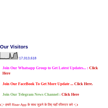
Our Visitors
17,013,618
Join Our Whatsapp Group to Get Latest Updates... :
Click
Here
Join Our FaceBook To Get More Update ...
Click Here.
Join Our Telegram News Channel :
Click Here
👉 हमारे Riser App के साथ जुडने के लिए यहाँ रजिस्टर करे 👈