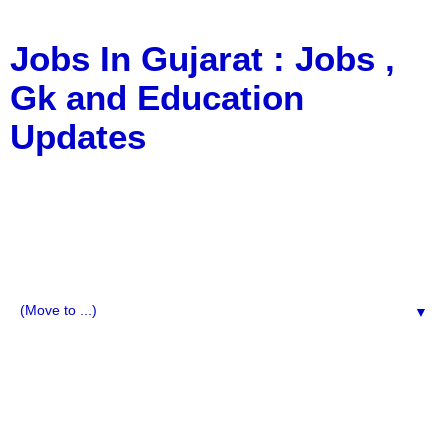
Jobs In Gujarat : Jobs ,
Gk and Education
Updates
a Blog about Recruitment, Notification, G.K., 10 Pass
Jobs, 12 Pass Jobs, Airline Jobs, Army Jobs, Education
News, Useful Info, Pdf File, Jobs, Current Affairs,
Information, Imp All Comparative Exam, All Tips, Results,
VS Bharti, TET Model Paper, Latest News, E-Book, Tet
Study Material, Rojgar News, Imp All Exam
▼