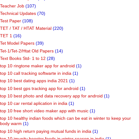
Teacher Job
(107)
Technical Updates
(70)
Test Paper
(108)
TET / TAT / HTAT Material
(220)
TET 1
(16)
Tet Model Papers
(39)
Tet-1/Tet-2/Htat Old Papers
(14)
Text Books Std- 1 to 12
(28)
top 10 ringtone maker app for android
(1)
top 10 call tracking softwarte in india
(1)
top 10 best dating apps india 2021
(1)
top 10 best gps tracking app for android
(1)
top 10 best photo and data recovery app for android
(1)
top 10 car rental aplication in india
(1)
top 10 free short video maker app with music
(1)
top 10 healthy indian foods which can be eat in winter to keep your
body warm
(1)
top 10 high return paying mutual funds in india
(1)
top 10 imunity booster foods in winter season in india
(1)