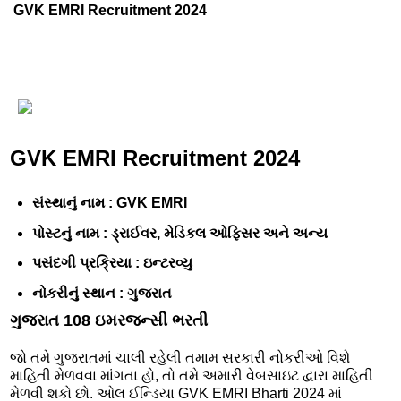
GVK EMRI Recruitment 2024
GVK EMRI Recruitment 2024
સંસ્થાનું નામ : GVK EMRI
પોસ્ટનું નામ : ડ્રાઈવર, મેડિકલ ઓફિસર અને અન્ય
પસંદગી પ્રક્રિયા : ઇન્ટરવ્યુ
નોકરીનું સ્થાન : ગુજરાત
ગુજરાત 108 ઇમરજન્સી ભરતી
જો તમે ગુજરાતમાં ચાલી રહેલી તમામ સરકારી નોકરીઓ વિશે
માહિતી મેળવવા માંગતા હો, તો તમે અમારી વેબસાઇટ દ્વારા માહિતી
મેળવી શકો છો. ઓલ ઈન્ડિયા GVK EMRI Bharti 2024 માં