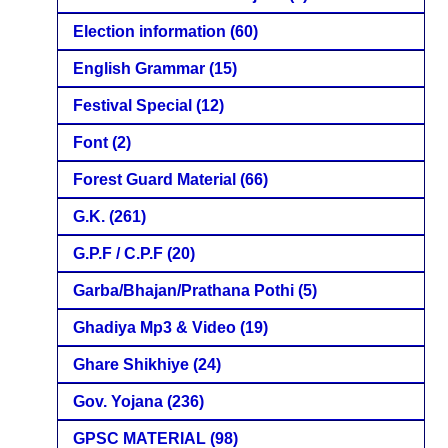
Election information
(60)
English Grammar
(15)
Festival Special
(12)
Font
(2)
Forest Guard Material
(66)
G.K.
(261)
G.P.F / C.P.F
(20)
Garba/Bhajan/Prathana Pothi
(5)
Ghadiya Mp3 & Video
(19)
Ghare Shikhiye
(24)
Gov. Yojana
(236)
GPSC MATERIAL
(98)