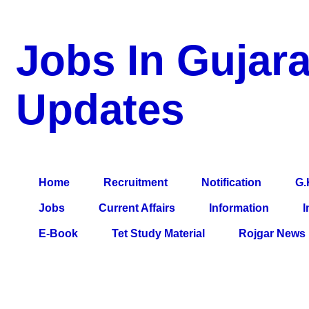
Jobs In Gujara
Updates
a Blog about Recruitment, Notification, G.K., 10 Pass Jobs, 12
Comparative Exam, All Tips, Results, VS Bharti, TET Model Pa
Home
Recruitment
Notification
G.
Jobs
Current Affairs
Information
I
E-Book
Tet Study Material
Rojgar News