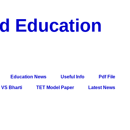
nd Education
df File, Jobs, Current Affairs, Information, Imp All
l Exam
Education News
Useful Info
Pdf File
VS Bharti
TET Model Paper
Latest News