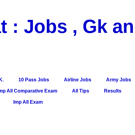
t : Jobs , Gk a
 Pass Jobs, Airline Jobs, Army Jobs, Education News, Useful Info, P
per, Latest News, E-Book, Tet Study Material, Rojgar News, Imp Al
K.
10 Pass Jobs
Airline Jobs
Army Jobs
mp All Comparative Exam
All Tips
Results
Imp All Exam