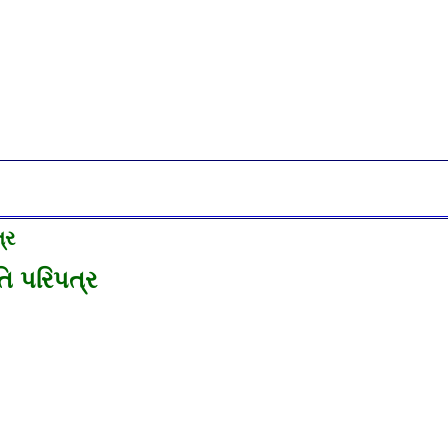
્ર
િ પરિપત્ર