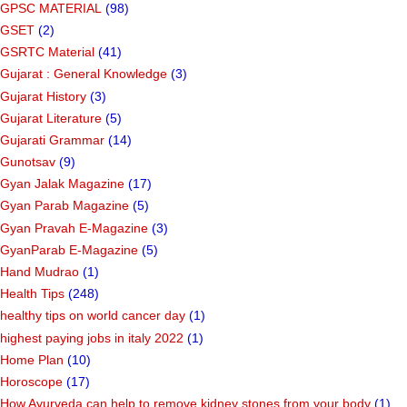
GPSC MATERIAL
(98)
GSET
(2)
GSRTC Material
(41)
Gujarat : General Knowledge
(3)
Gujarat History
(3)
Gujarat Literature
(5)
Gujarati Grammar
(14)
Gunotsav
(9)
Gyan Jalak Magazine
(17)
Gyan Parab Magazine
(5)
Gyan Pravah E-Magazine
(3)
GyanParab E-Magazine
(5)
Hand Mudrao
(1)
Health Tips
(248)
healthy tips on world cancer day
(1)
highest paying jobs in italy 2022
(1)
Home Plan
(10)
Horoscope
(17)
How Ayurveda can help to remove kidney stones from your body
(1)