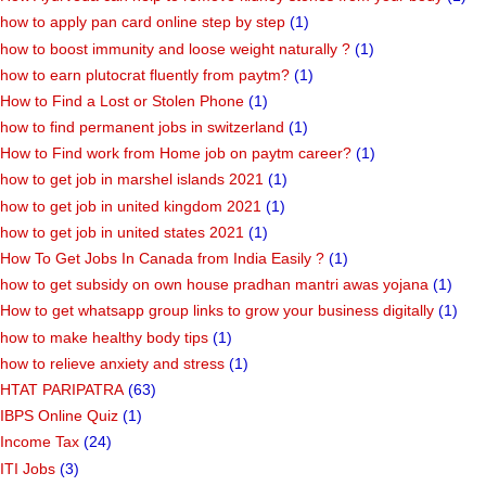
how to apply pan card online step by step
(1)
how to boost immunity and loose weight naturally ?
(1)
how to earn plutocrat fluently from paytm?
(1)
How to Find a Lost or Stolen Phone
(1)
how to find permanent jobs in switzerland
(1)
How to Find work from Home job on paytm career?
(1)
how to get job in marshel islands 2021
(1)
how to get job in united kingdom 2021
(1)
how to get job in united states 2021
(1)
How To Get Jobs In Canada from India Easily ?
(1)
how to get subsidy on own house pradhan mantri awas yojana
(1)
How to get whatsapp group links to grow your business digitally
(1)
how to make healthy body tips
(1)
how to relieve anxiety and stress
(1)
HTAT PARIPATRA
(63)
IBPS Online Quiz
(1)
Income Tax
(24)
ITI Jobs
(3)