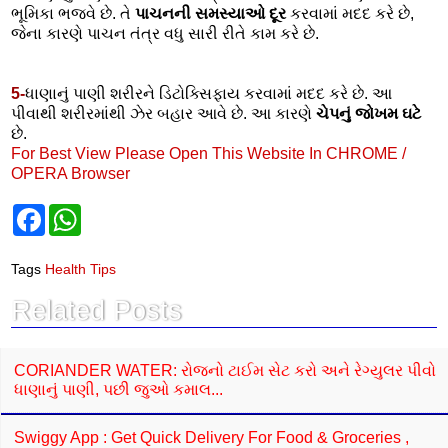
ભૂમિકા ભજવે છે. તે
પાચનની સમસ્યાઓ દૂર
કરવામાં મદદ કરે છે,
જેના કારણે પાચન તંત્ર વધુ સારી રીતે કામ કરે છે.
5-
ધાણાનું પાણી શરીરને ડિટોક્સિફાય કરવામાં મદદ કરે છે. આ
પીવાથી શરીરમાંથી ઝેર બહાર આવે છે. આ કારણે
ચેપનું જોખમ ઘટે
છે.
For Best View Please Open This Website In CHROME /
OPERA Browser
F
W
a
h
c
a
e
t
Tags
Health Tips
b
s
o
A
Related Posts
o
p
k
p
CORIANDER WATER: રોજનો ટાઈમ સેટ કરો અને રેગ્યુલર પીવો
ધાણાનું પાણી, પછી જુઓ કમાલ...
Swiggy App : Get Quick Delivery For Food & Groceries ,