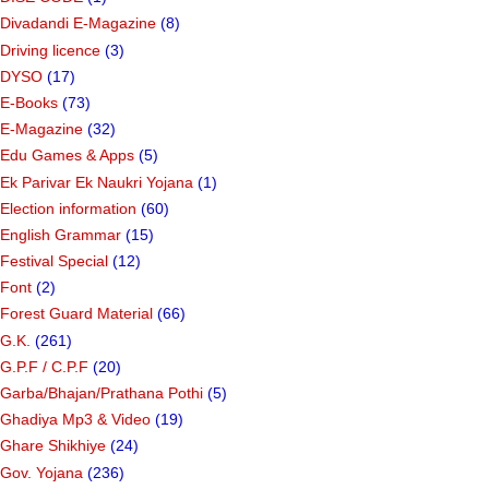
Divadandi E-Magazine
(8)
Driving licence
(3)
DYSO
(17)
E-Books
(73)
E-Magazine
(32)
Edu Games & Apps
(5)
Ek Parivar Ek Naukri Yojana
(1)
Election information
(60)
English Grammar
(15)
Festival Special
(12)
Font
(2)
Forest Guard Material
(66)
G.K.
(261)
G.P.F / C.P.F
(20)
Garba/Bhajan/Prathana Pothi
(5)
Ghadiya Mp3 & Video
(19)
Ghare Shikhiye
(24)
Gov. Yojana
(236)