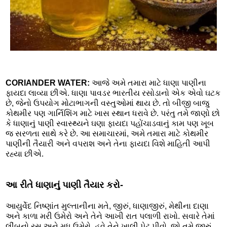
CORIANDER WATER:
આજે અમે તમારા માટે ધાણા પાણીના
ફાયદા લાવ્યા છીએ. ધાણા પાવડર ભારતીય રસોડાનો એક એવો ઘટક
છે, જેનો ઉપયોગ મોટાભાગની વસ્તુઓમાં થાય છે. તો બીજી બાજુ
કોથમીર પણ ગાર્નિશિંગ માટે ખાસ સ્થાન ધરાવે છે. પરંતુ તમે જાણો છો
કે ધાણાનું પાણી સ્વાસ્થ્યને ઘણા ફાયદા પહોંચાડવાનું કામ પણ ખૂબ
જ સરળતા સાથે કરે છે. આ સમાચારમાં, અમે તમારા માટે કોથમીર
પાણીની તૈયારી અને વપરાશ અને તેના ફાયદા વિશે માહિતી આપી
રહ્યા છીએ.
આ રીતે ધાણાનું પાણી તૈયાર કરો-
આયુર્વેદ નિષ્ણાંત મુલ્તાનીના મતે, જીરું, ધાણાજીરું, મેથીના દાણા
અને કાળા મરી ઉમેરો અને તેને આખી રાત પલાળી રાખો. સવારે તેમાં
લીંબુનો રસ અને મધ ઉમેરો. હવે તેને ખાલી પેટ પીવો. જો તમે જીરું,