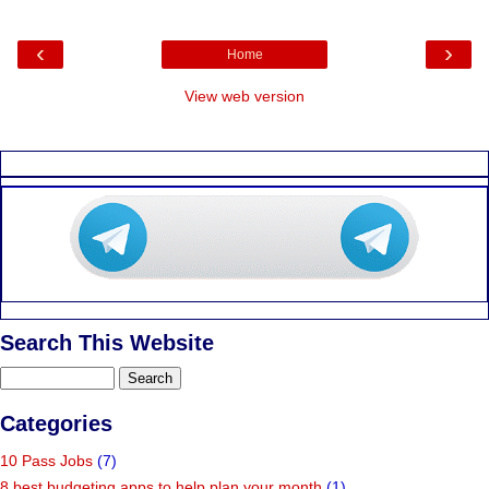
‹
›
Home
View web version
Search This Website
Categories
10 Pass Jobs
(7)
8 best budgeting apps to help plan your month
(1)