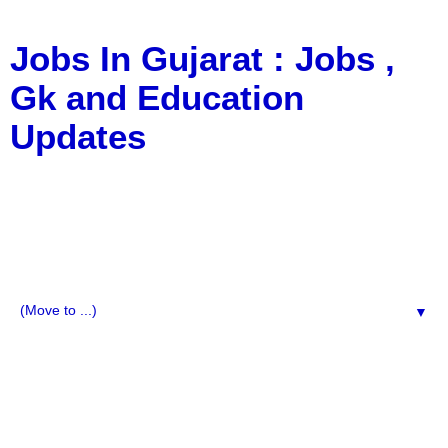
Jobs In Gujarat : Jobs ,
Gk and Education
Updates
a Blog about Recruitment, Notification, G.K., 10 Pass
Jobs, 12 Pass Jobs, Airline Jobs, Army Jobs, Education
News, Useful Info, Pdf File, Jobs, Current Affairs,
Information, Imp All Comparative Exam, All Tips, Results,
VS Bharti, TET Model Paper, Latest News, E-Book, Tet
Study Material, Rojgar News, Imp All Exam
▼