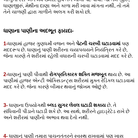
ધાણાજીરું, મેથીના દાણા અને કાળા મરી ખાવા માંગતા નથી, તો તમે
તેને ચાળણી દ્વારા ગાળીને અલગ કરી શકો છો.
ધાણાના પાણીના અદભૂત ફાયદા-
1-
ધાણામાં હાજર ગુણધર્મો વજન અને
પેટની ચરબી ઘટાડવામાં
પણ
મદદરૂપ છે. ધાણાનું પાણી શરીરના ચયાપચયને નિયંત્રિત કરે છે,
જેના કારણે તે શરીરમાં રહેલી વધારાની ચરબી ઘટાડવામાં મદદ કરે છે.
2-
ધાણાનું પાણી પીવાથી
રોગપ્રતિકારક શક્તિ મજબૂત
થાય છે. આ
પાણીમાં હાજર એન્ટી ઓક્સિડન્ટ્સ શરીરમાં મુક્ત રેડિકલ ઘટાડવામાં
મદદ કરે છે. જેના કારણે બીમાર થવાનું જોખમ ઓછું છે.
3-
ધાણાના ઉપયોગથી
બ્લડ સુગર લેવલ ઘટાડી શકાય
છે. તે
સંધિવાની પીડાને ઘટાડી શકે છે. આ સાથે, શરીરને હાઇડ્રેટેડ રાખે છે
અને શરીરમાં પાણીનો અભાવ થવા દેતો નથી.
4-
ધાણાનું પાણી તમારા પાચનતંત્રને સ્વસ્થ રાખવામાં પણ ખાસ