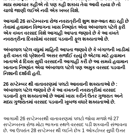
માઠા સમાચાર કહીએ તો પણ કહી શકાય તેવા આવી રહ્યા છે તો
ચાલો જાણી લઈએ નવી એક ખબર વિશે.
આગામી 26 સપ્ટેમ્બરના રોજ નવરાત્રીની શુભ શરૂઆત થઇ રહી છે
તેવામાં હવામાન વિભાગના ખાસ નિષ્ણાંત એવા અંબાલાલ પટેલે ફરી
એક વખત વરસાદ વિશે આગાહી આપતા જણાવે છે કે આ વખતે
નવરાત્રીના દિવસોમાં વરસાદ પડવાની ફૂલ શક્યતાઓ છે.
અંબાલાલ પટેલ વધુમાં માહિતી આપતા જણાવે છે કે બંગાળની ખાડીમાં
ફરી વખત લો પ્રેશરની અસર સર્જાઈ રહ્યું છે એટલા માટે હવામાન
ખાતાએ 4 દિવસ સુધી વરસાદની આગાહી કરી છે આ સમયે હવામાન
ખાતાના નિષ્ણાંત એવા અંબાલાલ પટેલે પણ અમુક વરસાદ પડવાની
નિશાની દર્શાવી હતી.
26 સપ્ટેમ્બર થી વાતાવરણમાં પલટો આવવાની શક્યતાઓ છે :
અંબાલાલ પટેલ જણાવે છે કે આ વખતની નવરાત્રીમાં વરસાદ
પડવાની ફૂલ શક્યતાઓ છે આમાં ખાસ કરીને ઉતર ગુજરાત અને
મધ્ય ગુજરાતમાં વરસાદ પડવાની ખુબજ વધારે શક્યતાઓ છે.
આગામી 26 સપ્ટેમ્બરથી વાતાવરણમાં પલટો જોવા મળશે જે 27
સપ્ટેમ્બરના રોજ મોટા ભાગના સ્થળે વરસાદ પડી શકવાની સંભાવના
છે. આ ઉપરાંત 28 સપ્ટેમ્બર થી લઈને છેક 1 ઓકટોબર સુધી ઉત્તર