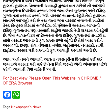
નવરાત્રીના દિવસો દરમિયાન સામાન્ય વરસાદ થઇ શકે છે : મિત્રો
હાલની હવામાન વિભાગની આગાહી મુજબ વાત કરીએ તો આગામી
નવરાત્રીના દિવસોમાં વરસાદ જતા જતા ઉત્તર ગુજરાત અને દક્ષિણ
ગુજરાતમાં વરસાદ વરસી જશે. વરસાદ સામાન્ય રહેશે તેવી હવામાન
ખાતાએ આગાહી કરી છે તથા જતા જતા વરસાદ બંગાળની ખાડીમાં
વેસ્ટ સેન્ટ્રલ દિશામાં સર્જાયેલા લો પ્રેશરની અસરના ભાગરૂપે
દક્ષિણ ગુજરાતમાં પણ વરસાદી માહોલ જામશે તેવી શક્યતાઓ રહેલી
છે. જેના ભાગરૂપે 24 સપ્ટેમ્બરના રોજ દક્ષિણ ગુજરાતમાં વાવાઝોડા
સાથે વરસાદ આવવાની ફૂલ શક્યતાઓ રહેલી છે તેમાં ખાસ કરીને
અરવલ્લી, દમણ, ડાંગ, વલસાડ, નર્મદા, મહીસાગર, નવસારી, તાપી,
દાહોદમાં વરસાદ પડી શકવાની ફૂલ આગાહી કરવામાં આવી છે.
આમ, અમે તમને આગામી આવતા નવરાત્રીના દિવસોમાં કઈ કઈ
જગ્યાએ વરસાદ પડી શકે છે તેના વિશે જરૂરી એવી અંબાલાલ પટેલે
કરેલી આગાહી વિશે માહિતી આપી.
For Best View Please Open This Website In CHROME /
OPERA Browser
F
W
a
h
c
a
e
t
Tags
Newspaper's News
b
s