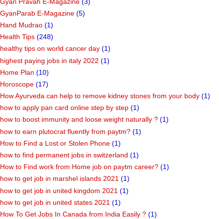
Gyan Pravah E-Magazine
(3)
GyanParab E-Magazine
(5)
Hand Mudrao
(1)
Health Tips
(248)
healthy tips on world cancer day
(1)
highest paying jobs in italy 2022
(1)
Home Plan
(10)
Horoscope
(17)
How Ayurveda can help to remove kidney stones from your body
(1)
how to apply pan card online step by step
(1)
how to boost immunity and loose weight naturally ?
(1)
how to earn plutocrat fluently from paytm?
(1)
How to Find a Lost or Stolen Phone
(1)
how to find permanent jobs in switzerland
(1)
How to Find work from Home job on paytm career?
(1)
how to get job in marshel islands 2021
(1)
how to get job in united kingdom 2021
(1)
how to get job in united states 2021
(1)
How To Get Jobs In Canada from India Easily ?
(1)