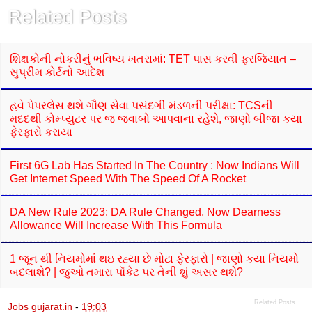
o
A
Related Posts
o
p
k
p
શિક્ષકોની નોકરીનું ભવિષ્ય ખતરામાં: TET પાસ કરવી ફરજિયાત –
સુપ્રીમ કોર્ટનો આદેશ
હવે પેપરલેસ થશે ગૌણ સેવા પસંદગી મંડળની પરીક્ષા: TCSની
મદદથી કોમ્પ્યુટર પર જ જવાબો આપવાના રહેશે, જાણો બીજા કયા
ફેરફારો કરાયા
First 6G Lab Has Started In The Country : Now Indians Will
Get Internet Speed With The Speed Of A Rocket
DA New Rule 2023: DA Rule Changed, Now Dearness
Allowance Will Increase With This Formula
1 જૂન થી નિયમોમાં થઇ રહ્યા છે મોટા ફેરફારો | જાણો કયા નિયમો
બદલાશે? | જુઓ તમારા પૉકેટ પર તેની શું અસર થશે?
Related Posts
Jobs gujarat.in
-
19:03