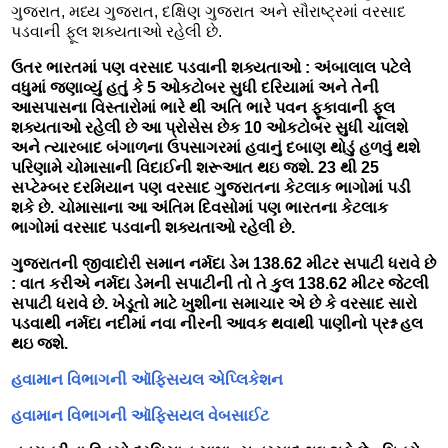
ગુજરાત, મધ્ય ગુજરાત, દક્ષિણ ગુજરાત અને સૌરાષ્ટ્રમાં વરસાદ
પડવાની ફૂલ શક્યતાઓ રહેલી છે.
ઉતર ભારતમાં પણ વરસાદ પડવાની શક્યતાઓ : અંબાલાલ પટેલે
વધુમાં જણાવ્યું હતું કે 5 ઓકટોબર સુધી દરિયામાં અને તેની
આસપાસના વિસ્તારોમાં ભારે થી અતિ ભારે પવન ફૂકાવાની ફૂલ
શક્યતાઓ રહેલી છે આ પ્રોસેસ છેક 10 ઓકટોબર સુધી ચાલશે
અને ત્યારબાદ બંગાળના ઉપસાગરમાં હવાનું દબાણ થોડું હળવું થશે
પરિણામે ચોમાસાની વિદાઈની શરૂઆત થઇ જશે. 23 થી 25
સપ્ટેમ્બર દરમિયાન પણ વરસાદ ગુજરાતના કેટલાક ભાગોમાં પડી
શકે છે. ચોમાસાના આ અંતિમ દિવસોમાં પણ ભારતના કેટલાક
ભાગોમાં વરસાદ પડવાની શક્યતાઓ રહેલી છે.
ગુજરાતની જીવાદોરી સમાન નર્મદા ડેમ 138.62 મીટર સપાટી ધરાવે છે
: વાત કરીએ નર્મદા ડેમની સપાટીની તો તે કુલ 138.62 મીટર જેટલી
સપાટી ધરાવે છે. ખેડૂતો માટે ખુશીના સમાચાર એ છે કે વરસાદ સારો
પડવાથી નર્મદા નદીમાં નવા નીરની આવક થવાથી પાણીનો પ્રશ્ન હલ
થઇ જશે.
હવામાન વિભાગની ઑફિસયલ એપ્લિકેશન
હવામાન વિભાગની ઑફિસયલ વેબસાઈટ