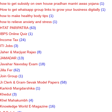
how to get subsidy on own house pradhan mantri awas yojana
(1)
How to get whatsapp group links to grow your business digitally
(1)
how to make healthy body tips
(1)
how to relieve anxiety and stress
(1)
HTAT PARIPATRA
(63)
IBPS Online Quiz
(1)
Income Tax
(24)
ITI Jobs
(3)
Jaher & Marjiyat Rajao
(8)
JAMADAR
(13)
Javahar Navoday Exam
(18)
Jilla Fer
(62)
Join Group
(1)
Jr.Clerk & Gram-Sevak Model Papers
(58)
Karkirdi Margdarshika
(1)
Khedut
(3)
Khel Mahakumbh
(4)
Knowledge World E-Magazine
(16)