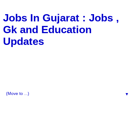
Jobs In Gujarat : Jobs ,
Gk and Education
Updates
a Blog about Recruitment, Notification, G.K., 10 Pass
Jobs, 12 Pass Jobs, Airline Jobs, Army Jobs, Education
News, Useful Info, Pdf File, Jobs, Current Affairs,
Information, Imp All Comparative Exam, All Tips, Results,
VS Bharti, TET Model Paper, Latest News, E-Book, Tet
Study Material, Rojgar News, Imp All Exam
▼