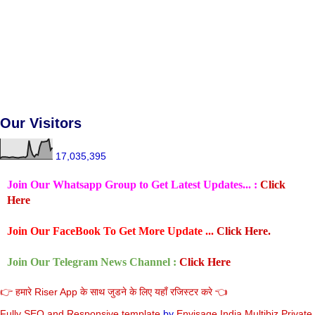
Our Visitors
17,035,395
Join Our Whatsapp Group to Get Latest Updates... :
Click
Here
Join Our FaceBook To Get More Update ...
Click Here.
Join Our Telegram News Channel :
Click Here
👉 हमारे Riser App के साथ जुडने के लिए यहाँ रजिस्टर करे 👈
Fully SEO and Responsive
template
by
Envisage India Multibiz Private