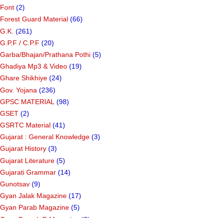
Font
(2)
Forest Guard Material
(66)
G.K.
(261)
G.P.F / C.P.F
(20)
Garba/Bhajan/Prathana Pothi
(5)
Ghadiya Mp3 & Video
(19)
Ghare Shikhiye
(24)
Gov. Yojana
(236)
GPSC MATERIAL
(98)
GSET
(2)
GSRTC Material
(41)
Gujarat : General Knowledge
(3)
Gujarat History
(3)
Gujarat Literature
(5)
Gujarati Grammar
(14)
Gunotsav
(9)
Gyan Jalak Magazine
(17)
Gyan Parab Magazine
(5)