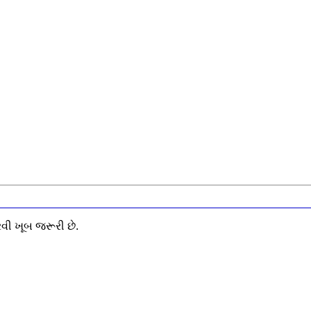
વી ખૂબ જરૂરી છે.