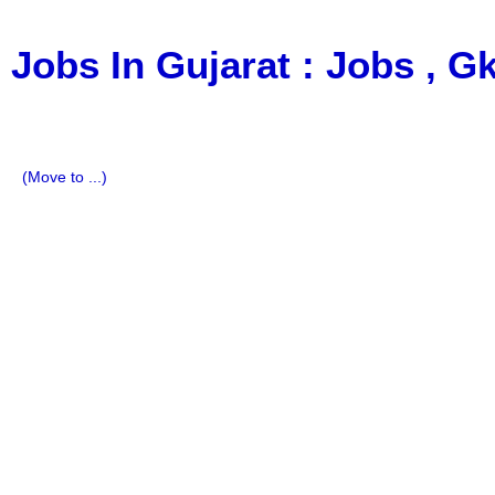
Jobs In Gujarat : Jobs , 
a Blog about Recruitment, Notification, G.K., 10 Pass Jobs
Imp All Comparative Exam, All Tips, Results, VS Bharti, T