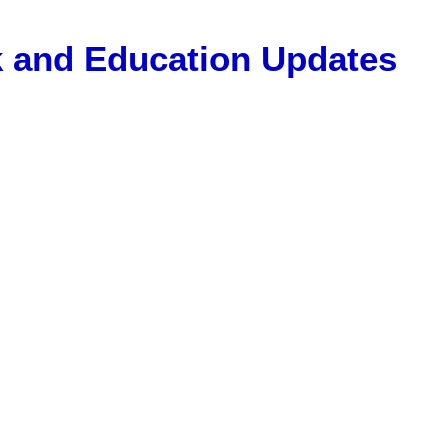
Gk and Education Updates
, 12 Pass Jobs, Airline Jobs, Army Jobs, Education News, Usef
ET Model Paper, Latest News, E-Book, Tet Study Material, R