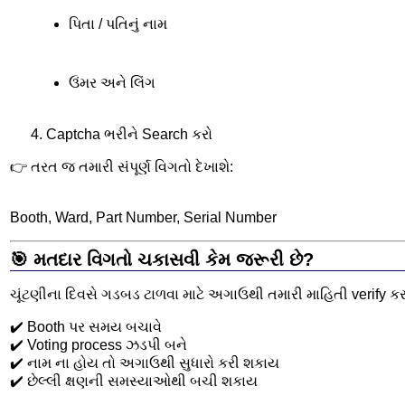
પિતા / પતિનું નામ
ઉંમર અને લિંગ
Captcha ભરીને Search કરો
👉 તરત જ તમારી સંપૂર્ણ વિગતો દેખાશે:
Booth, Ward, Part Number, Serial Number
🎯 મતદાર વિગતો ચકાસવી કેમ જરૂરી છે?
ચૂંટણીના દિવસે ગડબડ ટાળવા માટે અગાઉથી તમારી માહિતી verify કર
✔️ Booth પર સમય બચાવે
✔️ Voting process ઝડપી બને
✔️ નામ ના હોય તો અગાઉથી સુધારો કરી શકાય
✔️ છેલ્લી ક્ષણની સમસ્યાઓથી બચી શકાય