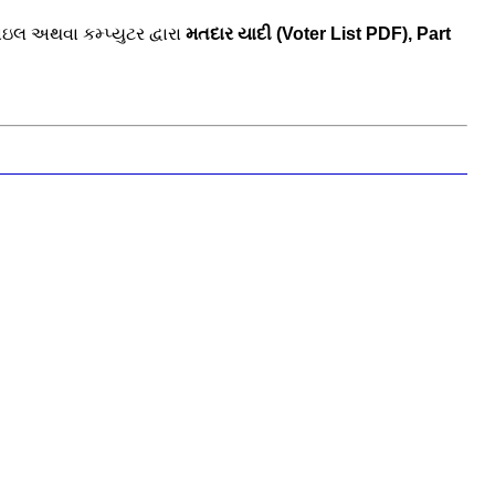
ઇલ અથવા કમ્પ્યુટર દ્વારા
મતદાર યાદી (Voter List PDF), Part