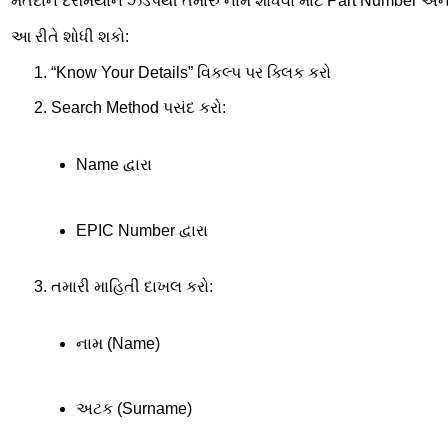
મતદાન દરમિયાન ઝડપથી તમારું નામ શોધવા માટે Part Number અને
આ રીતે શોધી શકો:
“Know Your Details” વિકલ્પ પર ક્લિક કરો
Search Method પસંદ કરો:
Name દ્વારા
EPIC Number દ્વારા
તમારી માહિતી દાખલ કરો:
નામ (Name)
અટક (Surname)