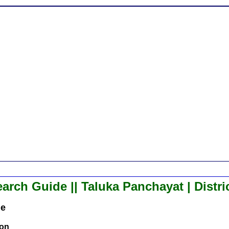
arch Guide || Taluka Panchayat | Distri
de
ion