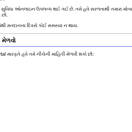
ૂર્ણ સુવિધા ઓનલાઇન ઉપલબ્ધ થઈ ગઈ છે. તમે હવે સરળતાથી તમારા મોબા
 છો.
જેથી મતદાનના દિવસે કોઈ સમસ્યા ન થાય.
 મેળવો
rtal મારફતે હવે તમે નીચેની માહિતી મેળવી શકો છો: